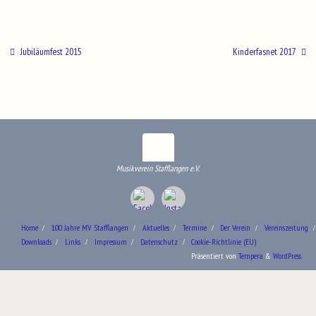
Jubiläumfest 2015
Kinderfasnet 2017
Musikverein Stafflangen e.V.
Home
100 Jahre MV Stafflangen
Aktuelles
Termine
Der Verein
Vereinszeitung
Downloads
Links
Impressum
Datenschutz
Cookie-Richtlinie (EU)
Präsentiert von
Tempera
&
WordPress.