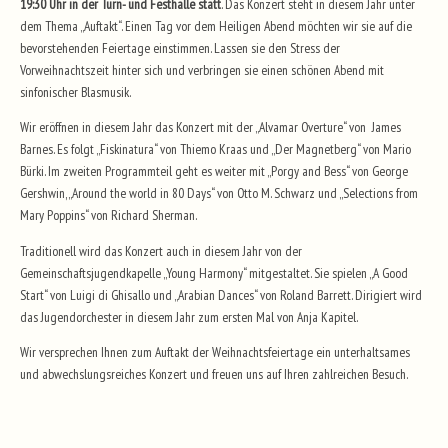
19:30 Uhr in der Turn- und Festhalle
statt
. Das Konzert steht in diesem Jahr unter
dem Thema „Auftakt“. Einen Tag vor dem Heiligen Abend möchten wir sie auf die
bevorstehenden Feiertage einstimmen. Lassen sie den Stress der
Vorweihnachtszeit hinter sich und verbringen sie einen schönen Abend mit
sinfonischer Blasmusik.
Wir eröffnen in diesem Jahr das Konzert mit der „Alvamar Overture“ von James
Barnes. Es folgt „Fiskinatura“ von Thiemo Kraas und „Der Magnetberg“ von Mario
Bürki. Im zweiten Programmteil geht es weiter mit „Porgy and Bess“ von George
Gershwin, „Around the world in 80 Days“ von Otto M. Schwarz und „Selections from
Mary Poppins“ von Richard Sherman.
Traditionell wird das Konzert auch in diesem Jahr von der
Gemeinschaftsjugendkapelle „Young Harmony“ mitgestaltet. Sie spielen „A Good
Start“ von Luigi di Ghisallo und „Arabian Dances“ von Roland Barrett. Dirigiert wird
das Jugendorchester in diesem Jahr zum ersten Mal von Anja Kapitel.
Wir versprechen Ihnen zum Auftakt der Weihnachtsfeiertage ein unterhaltsames
und abwechslungsreiches Konzert und freuen uns auf Ihren zahlreichen Besuch.