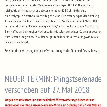
Zeitgleich findet im Probelokal eine Kinderkirche statt. Zum anschließenden
Frühschoppen unterhält der Musikverein Ingerkingen. Ab 11:30 Uhr wird ein
reichhaltiger Mittagstisch angeboten und ab ca. 12:30 Uhr findet eine
Kinderolympiade statt. Am Nachmitag tritt eine Kindertanzgruppe der Abteilung
Turnen des SV Stafflangen unter der Leitung von Sarah Maucher auf. Ab 15:00 Uhr
unterhält die Jugendkapelle „Young Harmony“ unter der Leitung von Anja Kapitel.
Zum Kaffee wird ein großes Kuchenbuffet mit selbstgemachten Kuchen angeboten.
Zum Festausklang ab ca. 17:00 Uhr sorgt StafflBlech für Unterhaltung. Wir freuen
uns auf Ihren Besuch.
Bei schlechter Witterung findet die Veranstaltung in der Turn- und Festhalle statt.
NEUER TERMIN: Pfingstserenade
verschoben auf 27. Mai 2018
Wegen der unsicheren und eher schlechten Wettervorhersage haben wir uns
entschieden die Pfingstserenade um eine Woche auf Sonntag, den 27. Mai 2018 ab