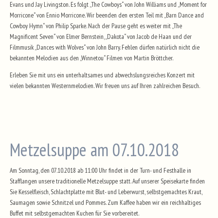
Evans und Jay Livingston. Es folgt „The Cowboys“ von John Williams und „Moment for
Morricone“ von Ennio Morricone. Wir beenden den ersten Teil mit „Barn Dance and
Cowboy Hymn“ von Philip Sparke. Nach der Pause geht es weiter mit „The
Magnificent Seven“ von Elmer Bernstein, „Dakota“ von Jacob de Haan und der
Filmmusik „Dances with Wolves“ von John Barry. Fehlen dürfen natürlich nicht die
bekannten Melodien aus den „Winnetou“ Filmen von Martin Bröttcher.
Erleben Sie mit uns ein unterhaltsames und abwechslungsreiches Konzert mit
vielen bekannten Westernmelodien. Wir freuen uns auf Ihren zahlreichen Besuch.
Metzelsuppe am 07.10.2018
Am Sonntag, den 07.10.2018 ab 11:00 Uhr findet in der Turn- und Festhalle in
Stafflangen unsere traditionelle Metzelsuppe statt. Auf unserer Speisekarte finden
Sie Kesselfleisch, Schlachtplatte mit Blut- und Leberwurst, selbstgemachtes Kraut,
Saumagen sowie Schnitzel und Pommes. Zum Kaffee haben wir ein reichhaltiges
Buffet mit selbstgemachten Kuchen für Sie vorbereitet.