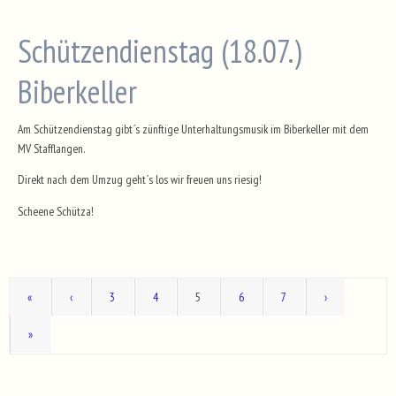
Schützendienstag (18.07.)
Biberkeller
Am Schützendienstag gibt´s zünftige Unterhaltungsmusik im Biberkeller mit dem
MV Stafflangen.
Direkt nach dem Umzug geht´s los wir freuen uns riesig!
Scheene Schütza!
«
‹
3
4
5
6
7
›
»