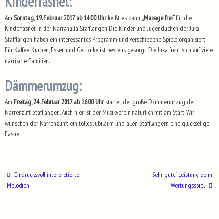
Kinderfasnet:
Am
Sonntag, 19. Februar 2017 ab 14:00 Uhr
heißt es dann
„Manege frei“
für die
Kinderfasnet in der Narrahalla Stafflangen. Die Kinder und Jugendlichen der Juka
Stafflangen haben ein interessantes Programm und verschiedene Spiele organisiert.
Für Kaffee, Kuchen, Essen und Getränke ist bestens gesorgt. Die Juka freut sich auf viele
närrische Familien.
Dämmerumzug:
Am
Freitag, 24. Februar 2017 ab 16:00 Uhr
startet der große Dämmerumzug der
Narrenzuft Stafflangen. Auch hier ist der Musikverein natürlich mit am Start. Wir
wünschen der Narrenzunft ein tolles Jubiläum und allen Stafflangern eine glückselige
Fasnet.
Eindrucksvoll interpretierte
„Sehr gute“ Leistung beim
Melodien
Wertungsspiel