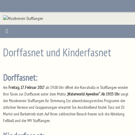
Zum
Inhalt
springen
Dorffasnet und Kinderfasnet
Dorffasnet:
Am
Freitag, 17. Februar 2017
ab 19.00 Uhr öffnet die Narrahalla in Stafflangen wieder
Ihre Türen zur Dorffasnet unter dem Motto
„Waterworld Ayweiher“.
Ab 19:33 Uhr
sorgt
der Musikverein Stafflangen für Stimmung. Ein abwechslungsreiches Programm der
örtlichen Vereine und Gruppierungen erwartet Sie. Anschließend findet Tanz mit DJ
Martin und Barbetrieb statt. Auf Ihren zahlreichen Besuch freuen sich die Abteilung
Fußball und der MV Stafflangen.